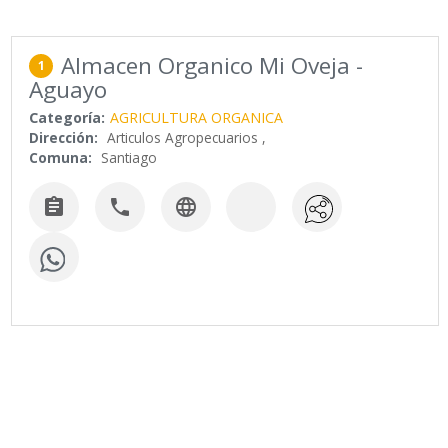
Almacen Organico Mi Oveja -
1
Aguayo
Categoría:
AGRICULTURA ORGANICA
Dirección:
Articulos Agropecuarios ,
Comuna:
Santiago


