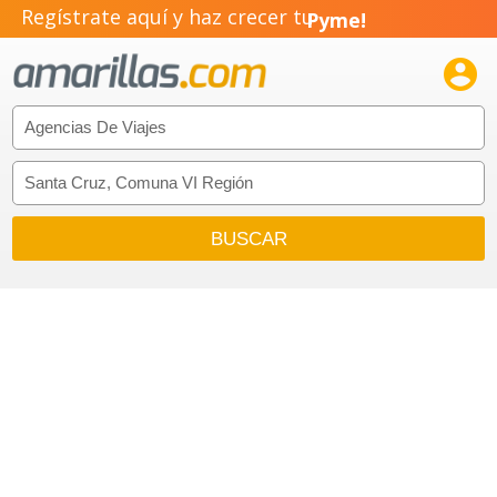
Regístrate aquí y haz crecer tu
Pyme!

Emprendimiento!