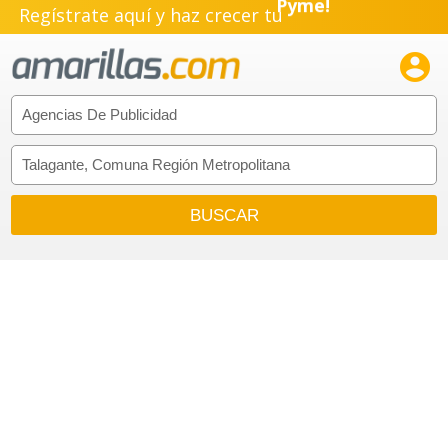
Regístrate aquí y haz crecer tu
Pyme!
Emprendimiento!
