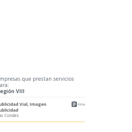
mpresas que prestan servicios
ara:
egión VIII

ublicidad Vial, Imagen
Ficha
ublicidad
as Condes