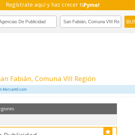
Regístrate aquí y haz crecer tu
Pyme!
Emprendimiento!
San Fabián, Comuna VIII Región
n Mercantil.com
egiones