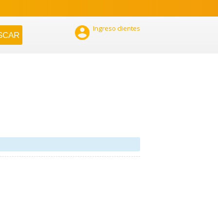

Ingreso clientes