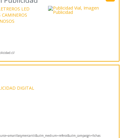
n Publicidad
LETREROS LED
S CAMINEROS
INOSOS
icidad.cl/
ICIDAD DIGITAL
rce=amarillasymercantil&utm_medium=referal&utm_campaign=fichas