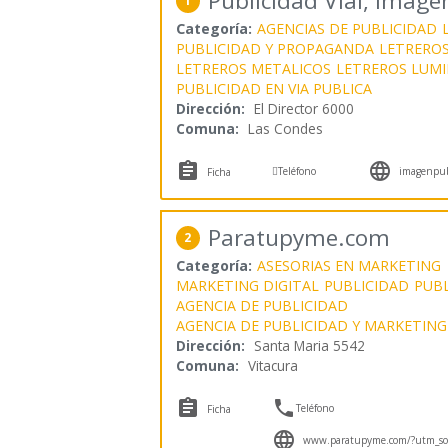
Publicidad Vial, Image
1
Categoría:
AGENCIAS DE PUBLICIDAD
PUBLICIDAD Y PROPAGANDA
LETRERO
LETREROS METALICOS
LETREROS LUM
PUBLICIDAD EN VIA PUBLICA
Dirección:
El Director 6000
Comuna:
Las Condes



Teléfono
imagenpubl
Ficha
Paratupyme.com
2
Categoría:
ASESORIAS EN MARKETING
MARKETING DIGITAL
PUBLICIDAD
PUBL
AGENCIA DE PUBLICIDAD
AGENCIA DE PUBLICIDAD Y MARKETING
Dirección:
Santa Maria 5542
Comuna:
Vitacura


Teléfono
Ficha

www.paratupyme.com/?utm_sou