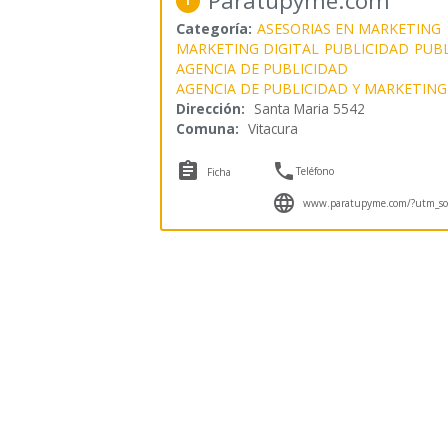
Paratupyme.com
1
Categoría:
ASESORIAS EN MARKETING
MARKETING DIGITAL
PUBLICIDAD
PUBL
AGENCIA DE PUBLICIDAD
AGENCIA DE PUBLICIDAD Y MARKETING
Dirección:
Santa Maria 5542
Comuna:
Vitacura


Teléfono
Ficha

www.paratupyme.com/?utm_sou