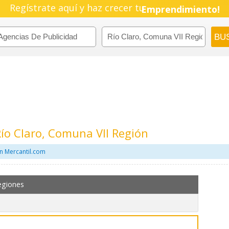
Regístrate aquí y haz crecer tu
Pyme!
Emprendimiento!
Río Claro, Comuna VII Región
n Mercantil.com
egiones