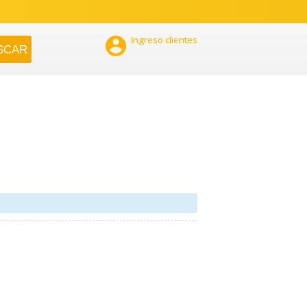

Ingreso clientes