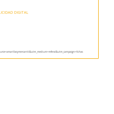
ICIDAD DIGITAL
rce=amarillasymercantil&utm_medium=referal&utm_campaign=fichas