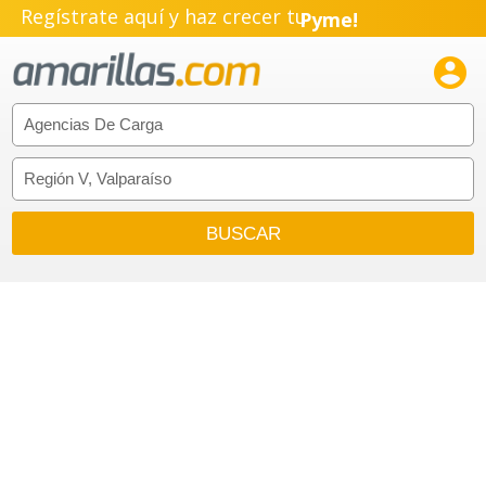
Regístrate aquí y haz crecer tu
Pyme!
Emprendimiento!
