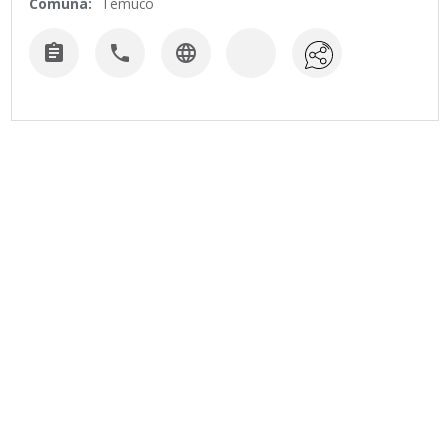
Comuna:
Temuco


