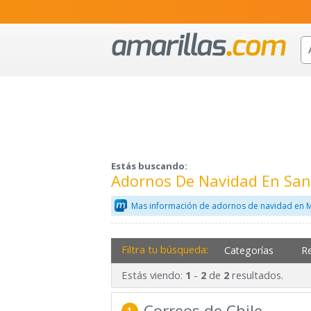
Estás buscando:
Adornos De Navidad En San
Mas información de adornos de navidad en M
Filtra tu búsqueda:
Categorías
R
Estás viendo:
-
de
resultados.
1
2
2
Correos de Chile
1