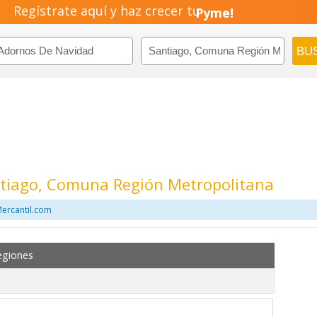
Regístrate aquí y haz crecer tu
Pyme!
Emprendimiento!
tiago, Comuna Región Metropolitana
ercantil.com
egiones