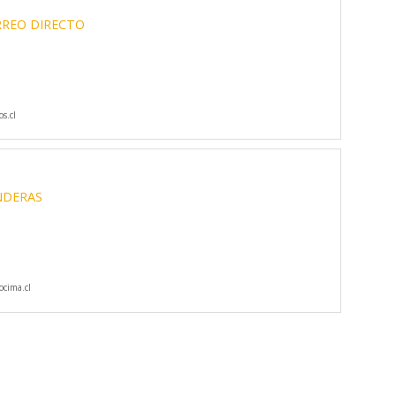
REO DIRECTO
s.cl
NDERAS
cima.cl