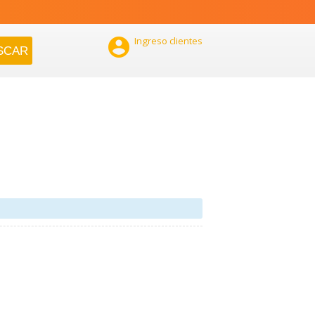

Ingreso clientes