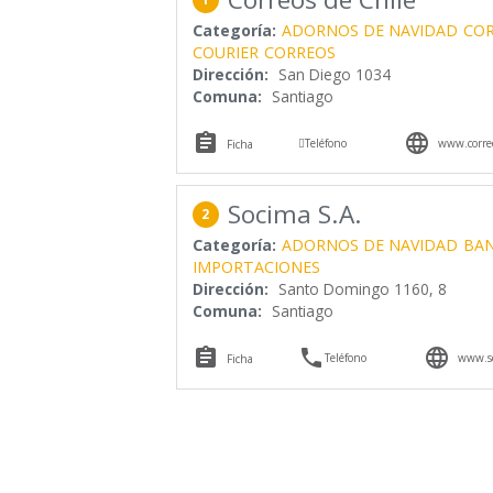
Categoría:
ADORNOS DE NAVIDAD
COR
COURIER
CORREOS
Dirección:
San Diego 1034
Comuna:
Santiago



Teléfono
www.correo
Ficha
Socima S.A.
2
Categoría:
ADORNOS DE NAVIDAD
BA
IMPORTACIONES
Dirección:
Santo Domingo 1160, 8
Comuna:
Santiago



Teléfono
www.so
Ficha