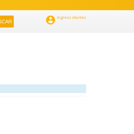

Ingreso clientes