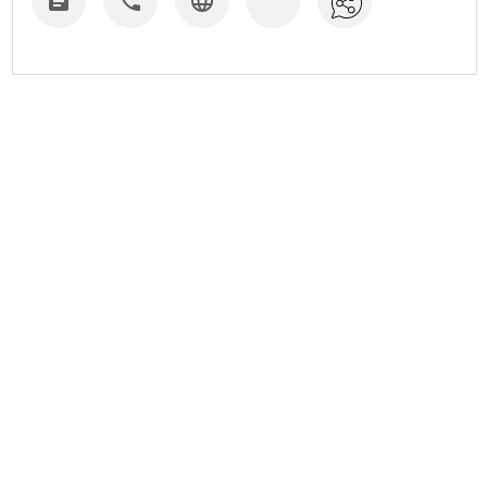


