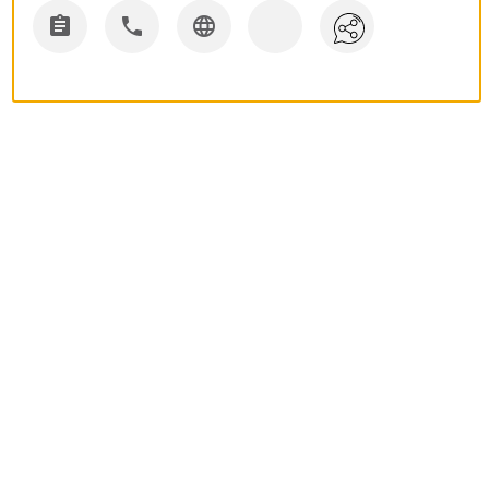


