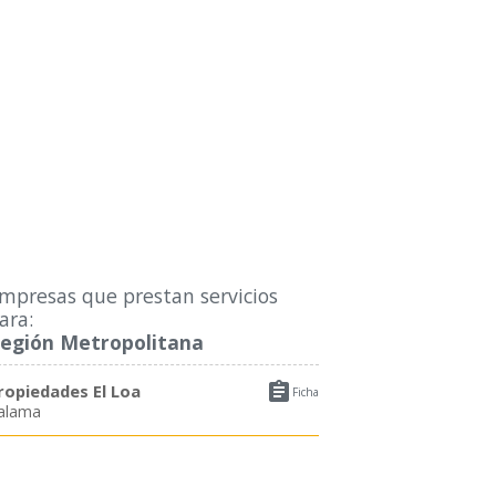
mpresas que prestan servicios
ara:
egión Metropolitana

ropiedades El Loa
Ficha
alama