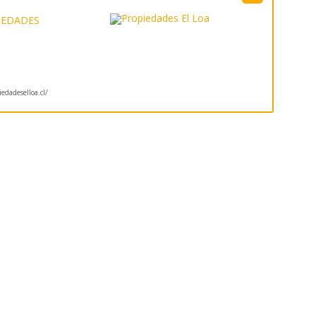
IEDADES
dadeselloa.cl/