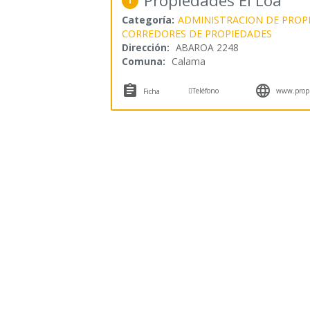
Propiedades El Loa
1
Categoría:
ADMINISTRACION DE PROP
CORREDORES DE PROPIEDADES
Dirección:
ABAROA 2248
Comuna:
Calama



Teléfono
www.propie
Ficha