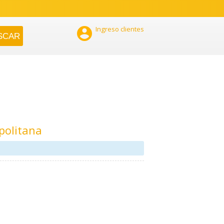

Ingreso clientes
politana