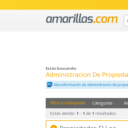
Estás buscando:
Administracion De Propied
Mas información de administracion de propi
Filtra tu búsqueda:
Categorías
R
Estás viendo:
-
de
resultados.
1
1
1