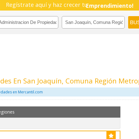
Regístrate aquí y haz crecer tu
Pyme!
Emprendimiento!
ades En San Joaquín, Comuna Región Metro
edades en Mercantil.com
egiones