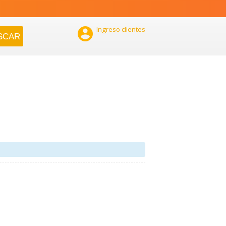

Ingreso clientes