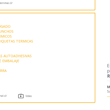
cnimac.cl/
UGADO
ZUNCHOS
RMICOS
IQUETAS TERMICAS
AS AUTOADHESIVAS
E EMBALAJE
E
p
ARRA
R
M
S

ol.cl/
Vídeo