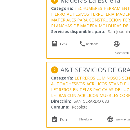
Maderas La Estrella
1
Categoría:
TECHUMBRES
HERRAMIENT
FIERRO
ADHESIVOS
FERRETERIA
MADER
MATERIALES PARA CONSTRUCCION
FER
PLANCHAS DE MADERA
MOLDURAS DE
Servicios disponibles para:
San Joaquín



Teléfonos
Ficha
Sitios web
A&T SERVICIOS DE GR
2
Categoría:
LETREROS LUMINOSOS
SEÑ
AUTOADHESIVOS
ACRILICOS
STAND PU
LETREROS EN TELAS PVC
CAJAS DE LUZ
LETRAS CON ACRILICOS
MUEBLES COR
Dirección:
SAN GERARDO 683
Comuna:
Recoleta



Teléfono
www.aytserv
Ficha