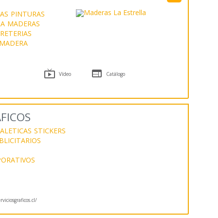
AS
PINTURAS
A
MADERAS
RETERIAS
 MADERA


Vídeo
Catálogo
AFICOS
ALETICAS
STICKERS
BLICITARIOS
PORATIVOS
iciosgraficos.cl/