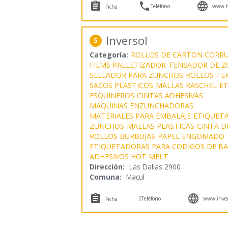



Teléfono
www.te
Ficha
Inversol
5
Categoría:
ROLLOS DE CARTON CORR
FILMS PALLETIZADOR
TENSADOR DE 
SELLADOR PARA ZUNCHOS
ROLLOS TE
SACOS PLASTICOS
MALLAS RASCHEL
ET
ESQUINEROS
CINTAS ADHESIVAS
MAQUINAS ENZUNCHADORAS
MATERIALES PARA EMBALAJE
ETIQUET
ZUNCHOS
MALLAS PLASTICAS
CINTA D
ROLLOS BURBUJAS
PAPEL ENGOMADO
ETIQUETADORAS PARA CODIGOS DE B
ADHESIVOS HOT MELT
Dirección:
Las Dalias 2900
Comuna:
Macul



Teléfono
www.invers
Ficha