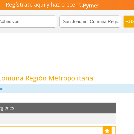
Regístrate aquí y haz crecer tu
Negocio!
Pyme!
Emprendimiento!
 Comuna Región Metropolitana
com
egiones