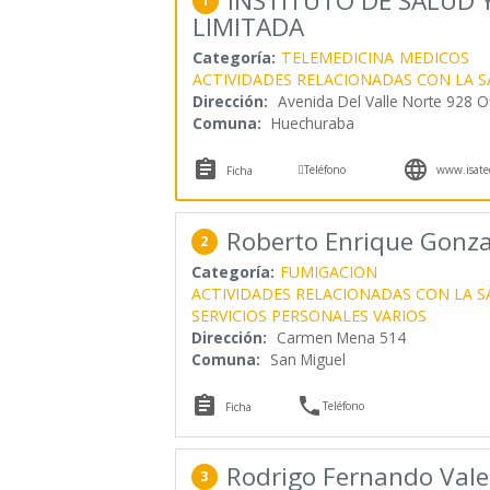
INSTITUTO DE SALUD 
1
LIMITADA
Categoría:
TELEMEDICINA
MEDICOS
ACTIVIDADES RELACIONADAS CON LA 
Dirección:
Avenida Del Valle Norte 928 O
Comuna:
Huechuraba



Teléfono
www.isatec
Ficha
Roberto Enrique Gonza
2
Categoría:
FUMIGACION
ACTIVIDADES RELACIONADAS CON LA 
SERVICIOS PERSONALES VARIOS
Dirección:
Carmen Mena 514
Comuna:
San Miguel


Teléfono
Ficha
Rodrigo Fernando Vale
3