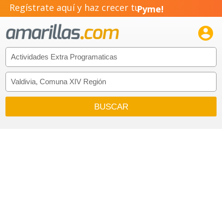
Regístrate aquí y haz crecer tu
Pyme!
Emprendimiento!
