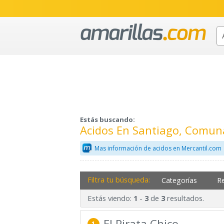
Estás buscando:
Acidos En Santiago, Comun
Mas información de acidos en Mercantil.com
Filtra tu búsqueda:
Categorías
R
Estás viendo:
-
de
resultados.
1
3
3
El Pirata Chico
1