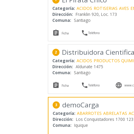
Categoría:
ACIDOS
ROTISERIAS
AVES
E
Dirección:
Franklin 920, Loc. 173
Comuna:
Santiago


Teléfono
Ficha
Distribuidora Cientific
2
Categoría:
ACIDOS
PRODUCTOS QUIMI
Dirección:
Aldunate 1475
Comuna:
Santiago



Teléfono
www.cie
Ficha
demoCarga
3
Categoría:
ABARROTES
ABRELATAS
AC
Dirección:
Los Conquistadores 1700 123
Comuna:
Iquique