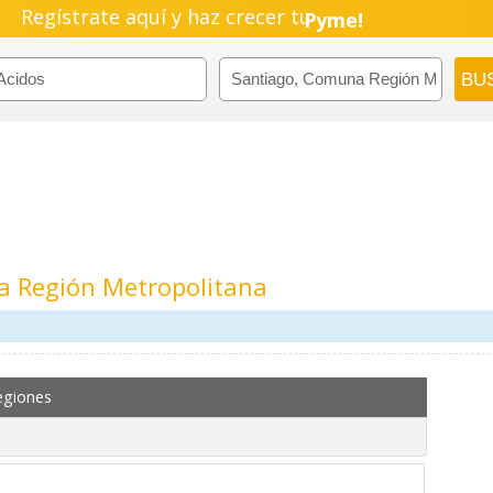
Regístrate aquí y haz crecer tu
Pyme!
Emprendimiento!
a Región Metropolitana
egiones