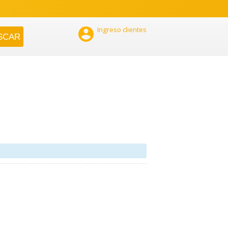

Ingreso clientes