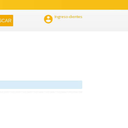

Ingreso clientes