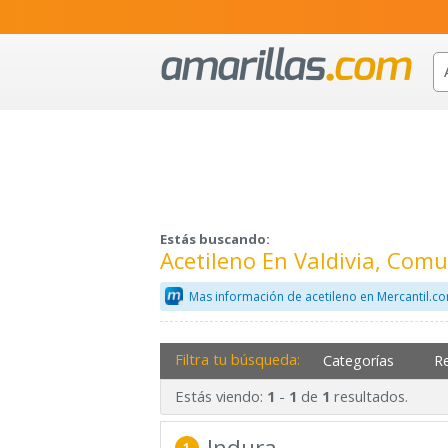
Estás buscando:
Acetileno En Valdivia, Com
Mas información de acetileno en Mercantil.c
Filtra tu búsqueda:
Categorías
R
Estás viendo:
-
de
resultados.
1
1
1
Indura
1