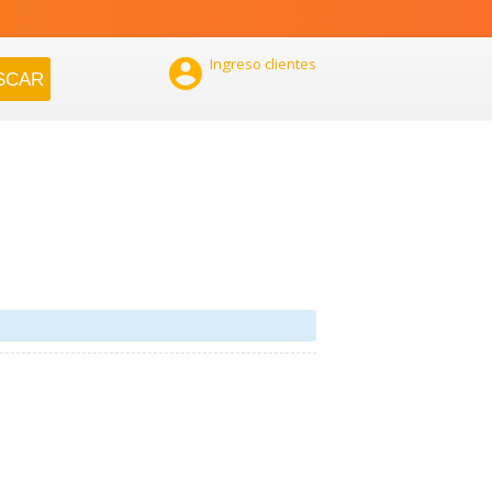

Ingreso clientes