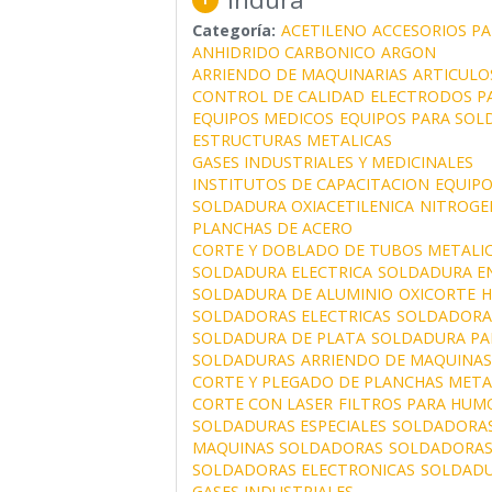
Categoría:
ACETILENO
ACCESORIOS P
ANHIDRIDO CARBONICO
ARGON
ARRIENDO DE MAQUINARIAS
ARTICULO
CONTROL DE CALIDAD
ELECTRODOS P
EQUIPOS MEDICOS
EQUIPOS PARA SOL
ESTRUCTURAS METALICAS
GASES INDUSTRIALES Y MEDICINALES
INSTITUTOS DE CAPACITACION
EQUIPO
SOLDADURA OXIACETILENICA
NITROGE
PLANCHAS DE ACERO
CORTE Y DOBLADO DE TUBOS METALI
SOLDADURA ELECTRICA
SOLDADURA EN
SOLDADURA DE ALUMINIO
OXICORTE
H
SOLDADORAS ELECTRICAS
SOLDADORAS
SOLDADURA DE PLATA
SOLDADURA PA
SOLDADURAS
ARRIENDO DE MAQUINA
CORTE Y PLEGADO DE PLANCHAS META
CORTE CON LASER
FILTROS PARA HUM
SOLDADURAS ESPECIALES
SOLDADORAS
MAQUINAS SOLDADORAS
SOLDADORAS
SOLDADORAS ELECTRONICAS
SOLDADU
GASES INDUSTRIALES