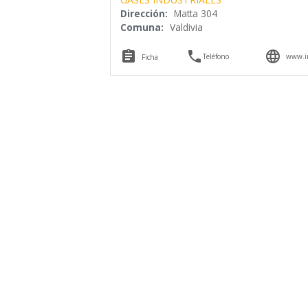
Dirección:
Matta 304
Comuna:
Valdivia



Teléfono
www.in
Ficha