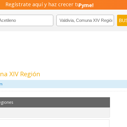
Regístrate aquí y haz crecer tu
Pyme!
Emprendimiento!
una XIV Región
om
egiones