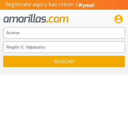
Regístrate aquí y haz crecer tu
Pyme!
Emprendimiento!
