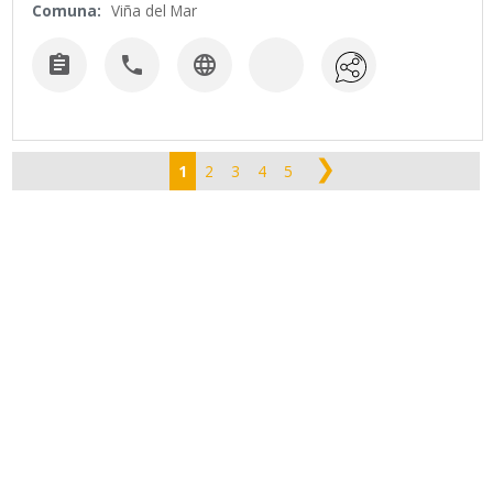
Comuna:
Viña del Mar



❯
1
2
3
4
5