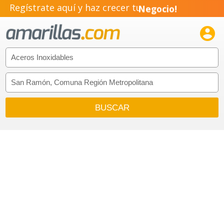
Regístrate aquí y haz crecer tu
Negocio!
Pyme!

Emprendimiento!