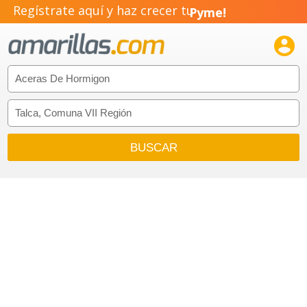
Regístrate aquí y haz crecer tu
Pyme!
Emprendimiento!
