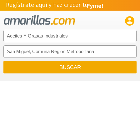
Regístrate aquí y haz crecer tu
Pyme!
Emprendimiento!
