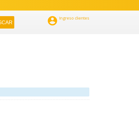

Ingreso clientes