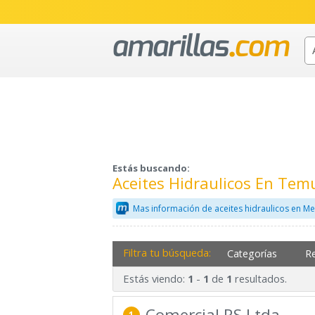
Estás buscando:
Aceites Hidraulicos En Tem
Mas información de aceites hidraulicos en Me
Filtra tu búsqueda:
Categorías
R
Estás viendo:
-
de
resultados.
1
1
1
Comercial RS Ltda.
1