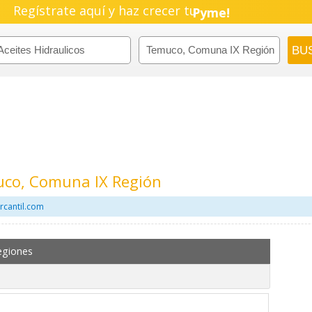
Regístrate aquí y haz crecer tu
Negocio!
Pyme!
Emprendimiento!
uco, Comuna IX Región
rcantil.com
egiones