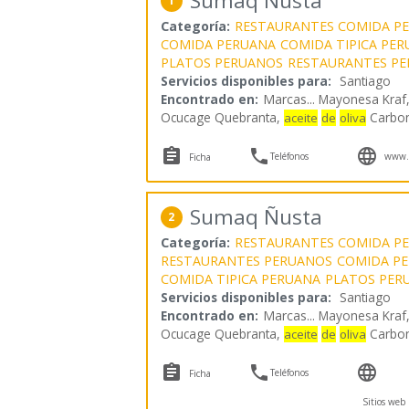
Sumaq Ñusta
1
Categoría:
RESTAURANTES COMIDA P
COMIDA PERUANA
COMIDA TIPICA PE
PLATOS PERUANOS
RESTAURANTES P
Servicios disponibles para:
Santiago
Encontrado en:
Marcas...
Mayonesa Kraf,
Ocucage Quebranta,
Carbone
aceite
de
oliva



Teléfonos
www.
Ficha
Sumaq Ñusta
2
Categoría:
RESTAURANTES COMIDA P
RESTAURANTES PERUANOS
COMIDA P
COMIDA TIPICA PERUANA
PLATOS PER
Servicios disponibles para:
Santiago
Encontrado en:
Marcas...
Mayonesa Kraf,
Ocucage Quebranta,
Carbone
aceite
de
oliva



Teléfonos
Ficha
Sitios web