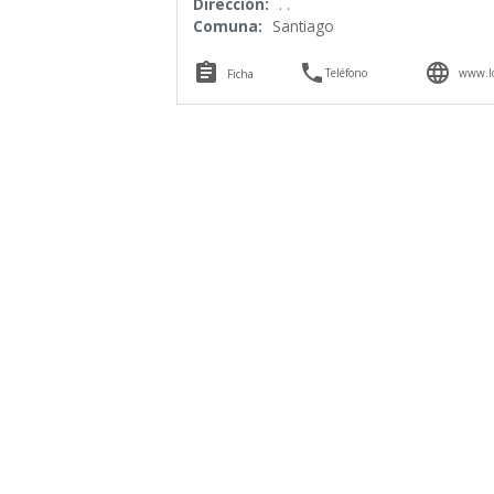
Dirección:
. .
Comuna:
Santiago



Teléfono
www.lo
Ficha