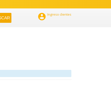

Ingreso clientes