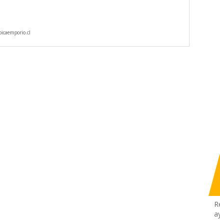
icaemporio.cl
R
a