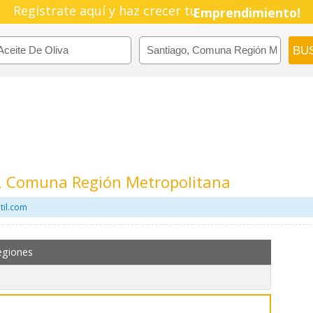
Pyme!
Regístrate aquí y haz crecer tu
Emprendimiento!
o, Comuna Región Metropolitana
til.com
egiones