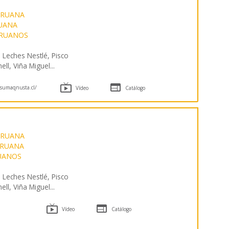
ERUANA
RUANA
ERUANOS
 Leches Nestlé, Pisco
ll, Viña Miguel
...


sumaqnusta.cl/
Vídeo
Catálogo
ERUANA
ERUANA
UANOS
 Leches Nestlé, Pisco
ll, Viña Miguel
...


Vídeo
Catálogo