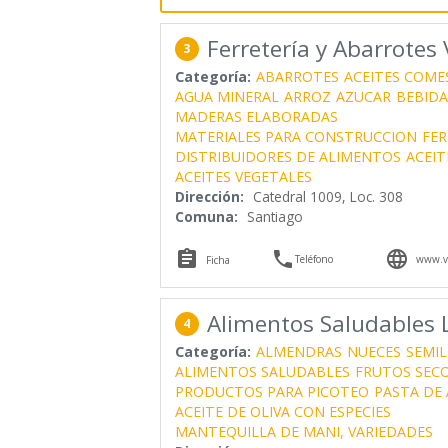
Ferretería y Abarrotes
3
Categoría:
ABARROTES
ACEITES COME
AGUA MINERAL
ARROZ
AZUCAR
BEBIDA
MADERAS ELABORADAS
MATERIALES PARA CONSTRUCCION
FER
DISTRIBUIDORES DE ALIMENTOS
ACEIT
ACEITES VEGETALES
Dirección:
Catedral 1009, Loc. 308
Comuna:
Santiago



Teléfono
www.va
Ficha
Alimentos Saludables 
4
Categoría:
ALMENDRAS
NUECES
SEMIL
ALIMENTOS SALUDABLES
FRUTOS SEC
PRODUCTOS PARA PICOTEO
PASTA DE 
ACEITE DE OLIVA CON ESPECIES
MANTEQUILLA DE MANI, VARIEDADES