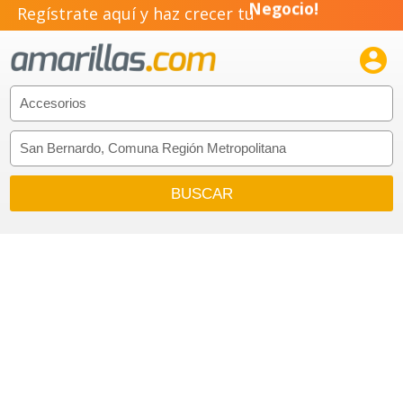
Regístrate aquí y haz crecer tu
Negocio!
Pyme!

Emprendimiento!