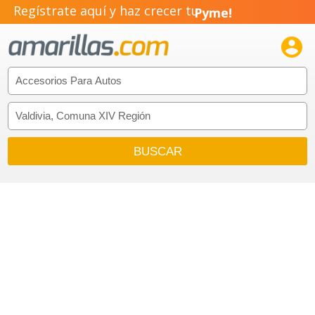
Regístrate aquí y haz crecer tu
Pyme!
Emprendimiento!
