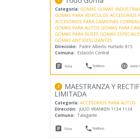
Todo Goma
1
Categoría:
GOMAS
GOMAS INDUSTRIA
GOMAS PARA VEHICULOS
ACCESORIOS 
ACCESORIOS PARA CAMIONES
CORREAS
GOMAS PARA AUTOS
GOMAS PARA CAM
GOMAS PARA BUSES
GOMAS ESPECIALE
GOMAS ANTIDESLIZANTES
Dirección:
Padre Alberto Hurtado 815
Comuna:
Estación Central



Teléfono
www.t
Ficha
MAESTRANZA Y RECTIF
2
LIMITADA
Categoría:
ACCESORIOS PARA AUTOS
Dirección:
JULIO VRANKEN 1134 1134
Comuna:
Talagante


Teléfono
Ficha