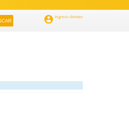

Ingreso clientes