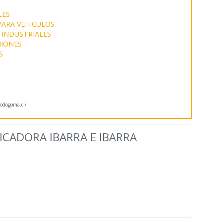
LES
PARA VEHICULOS
 INDUSTRIALES
IONES
S
odogoma.cl/
ICADORA IBARRA E IBARRA