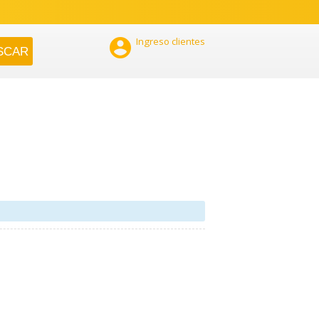

Ingreso clientes