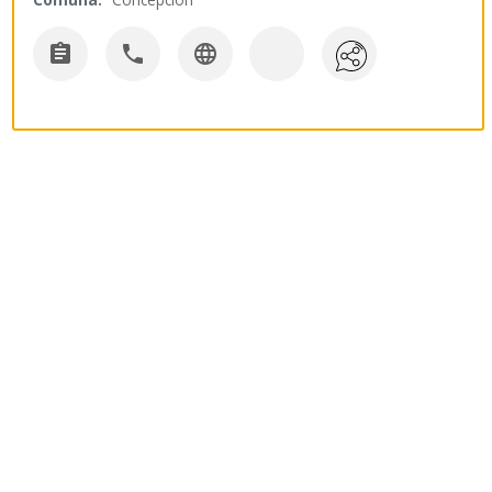


