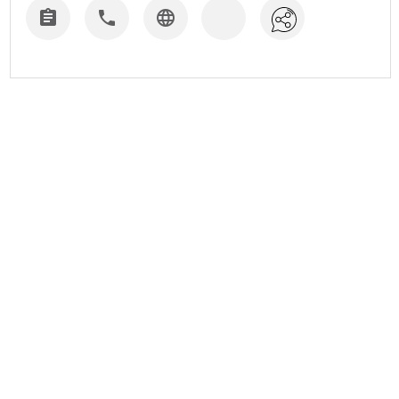


