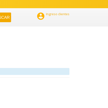

Ingreso clientes