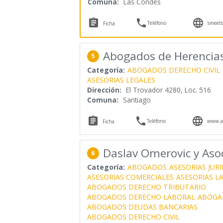
Comuna:
Las Condes



Teléfono
smeets
Ficha
Abogados de Herencia
5
Categoría:
ABOGADOS DERECHO CIVIL
ASESORIAS LEGALES
Dirección:
El Trovador 4280, Loc. 516
Comuna:
Santiago



Teléfono
www.ab
Ficha
Daslav Omerovic y Aso
6
Categoría:
ABOGADOS
ASESORIAS JURI
ASESORIAS COMERCIALES
ASESORIAS L
ABOGADOS DERECHO TRIBUTARIO
ABOGADOS DERECHO LABORAL
ABOGA
ABOGADOS DEUDAS BANCARIAS
ABOGADOS DERECHO CIVIL