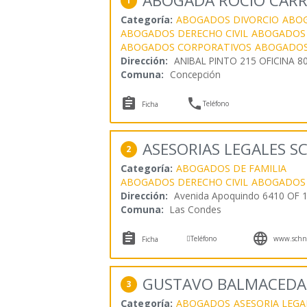
ABOGADA ROCIO CAR
1
Categoría:
ABOGADOS DIVORCIO
ABOG
ABOGADOS DERECHO CIVIL
ABOGADOS
ABOGADOS CORPORATIVOS
ABOGADO
Dirección:
ANIBAL PINTO 215 OFICINA 8
Comuna:
Concepción


Teléfono
Ficha
ASESORIAS LEGALES 
2
Categoría:
ABOGADOS DE FAMILIA
ABOGADOS DERECHO CIVIL
ABOGADOS
Dirección:
Avenida Apoquindo 6410 OF 
Comuna:
Las Condes



Teléfono
www.schne
Ficha
GUSTAVO BALMACEDA
3
Categoría:
ABOGADOS
ASESORIA LEGA