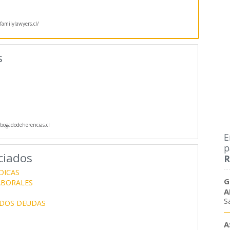
familylawyers.cl/
s
ogadodeherencias.cl
E
p
ciados
R
DICAS
G
ABORALES
A
S
DOS DEUDAS
A