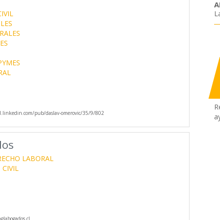
A
L
IVIL
LES
RALES
ES
PYMES
RAL
R
.linkedin.com/pub/daslav-omerovic/35/9/802
a
dos
RECHO LABORAL
CIVIL
labogados.cl