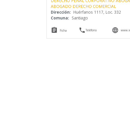
DERECHO PENAL CORPORATIVO
ABOGA
ABOGADO DERECHO COMERCIAL
Dirección:
Huérfanos 1117, Loc. 332
Comuna:
Santiago



Teléfono
www.id
Ficha