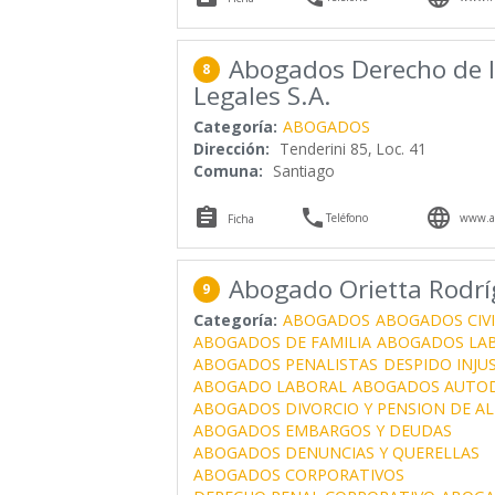
Abogados Derecho de la
8
Legales S.A.
Categoría:
ABOGADOS
Dirección:
Tenderini 85, Loc. 41
Comuna:
Santiago



Teléfono
www.ac
Ficha
Abogado Orietta Rodríg
9
Categoría:
ABOGADOS
ABOGADOS CIVI
ABOGADOS DE FAMILIA
ABOGADOS LA
ABOGADOS PENALISTAS
DESPIDO INJU
ABOGADO LABORAL
ABOGADOS AUTOD
ABOGADOS DIVORCIO Y PENSION DE A
ABOGADOS EMBARGOS Y DEUDAS
ABOGADOS DENUNCIAS Y QUERELLAS
ABOGADOS CORPORATIVOS