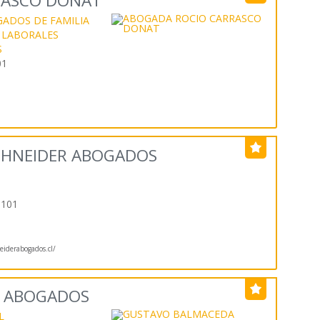
RASCO DONAT
ADOS DE FAMILIA
 LABORALES
S
01
SCHNEIDER ABOGADOS
1101
iderabogados.cl/
 ABOGADOS
L