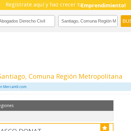
Regístrate aquí y haz crecer tu
Pyme!
Emprendimiento!
 Santiago, Comuna Región Metropolitana
en Mercantil.com
egiones