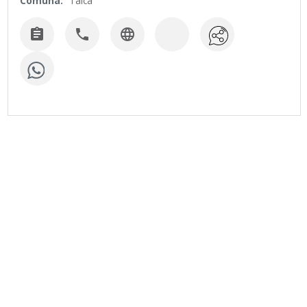
Comuna:
Talca


